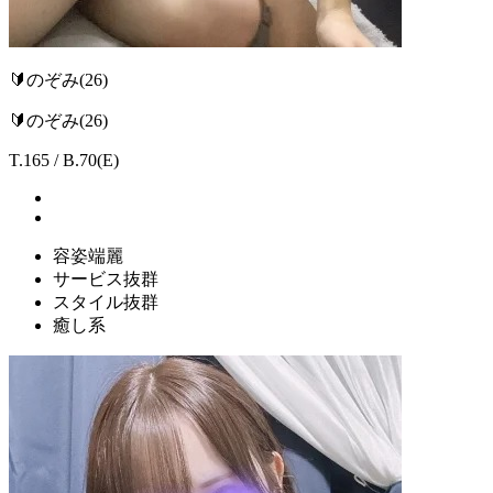
🔰のぞみ
(26)
🔰のぞみ(26)
T.165 / B.70(E)
容姿端麗
サービス抜群
スタイル抜群
癒し系